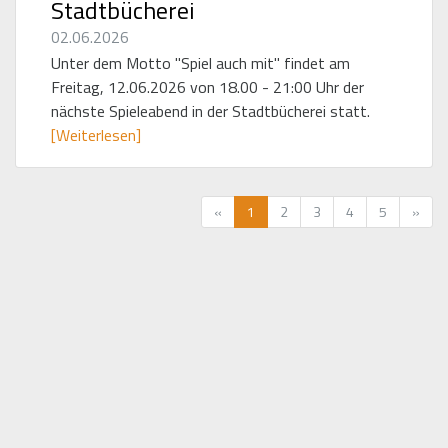
Stadtbücherei
02.06.2026
Unter dem Motto "Spiel auch mit" findet am
Freitag, 12.06.2026 von 18.00 - 21:00 Uhr der
nächste Spieleabend in der Stadtbücherei statt.
[Weiterlesen]
Vorherige
Näch
«
1
2
3
4
5
»
Seite
Seit