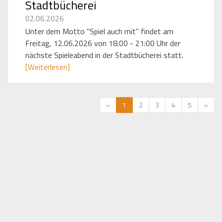
Stadtbücherei
02.06.2026
Unter dem Motto "Spiel auch mit" findet am
Freitag, 12.06.2026 von 18.00 - 21:00 Uhr der
nächste Spieleabend in der Stadtbücherei statt.
[Weiterlesen]
Vorherige
Näch
«
1
2
3
4
5
»
Seite
Seit